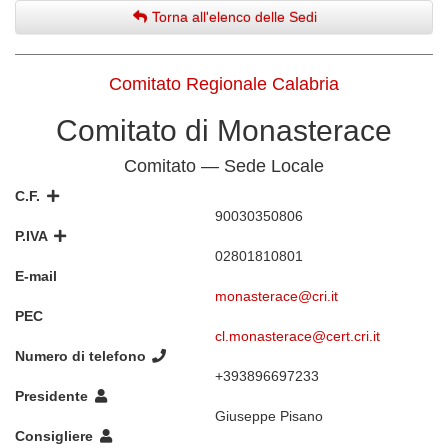
Torna all'elenco delle Sedi
Comitato Regionale Calabria
Comitato di Monasterace
Comitato — Sede Locale
C.F.
90030350806
P.IVA
02801810801
E-mail
monasterace@cri.it
PEC
cl.monasterace@cert.cri.it
Numero di telefono
+393896697233
Presidente
Giuseppe Pisano
Consigliere