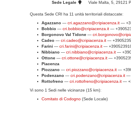
Sede Legale
Viale Malta, 5, 29121 P
Questa Sede CRI ha 11 unità territoriali distaccate:
Agazzano
—
cri.agazzano@cripiacenza.it
— +3
Bobbio
—
cri.bobbio@cripiacenza.it
— +39052
Borgonovo Val Tidone
—
cri.borgonovo@cripi
Cadeo
—
cri.cadeo@cripiacenza.it
— +3905235
Farini
—
cri.farini@cripiacenza.it
— +39052391
Nibbiano
—
cri.nibbiano@cripiacenza.it
— +390
Ottone
—
cri.ottone@cripiacenza.it
— +390523
Piacenza
Piozzano
—
cri.piozzano@cripiacenza.it
— +39
Podenzano
—
cri.podenzano@cripiacenza.it
— 
Rottofreno
—
cri.rottofreno@cripiacenza.it
— +
Vi sono 1 Sedi nelle vicinanze (15 km):
Comitato di Codogno
(Sede Locale)