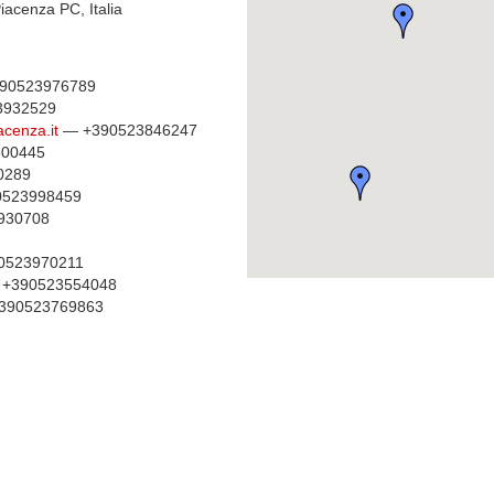
iacenza PC, Italia
90523976789
3932529
acenza.it
— +390523846247
00445
0289
523998459
930708
0523970211
+390523554048
390523769863