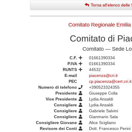
Torna all'elenco delle 
Comitato Regionale Emili
Comitato di Pi
Comitato — Sede Lo
C.F.
01661390334
P.IVA
01661390334
RUNTS
44532
E-mail
piacenza@cri.it
PEC
cp.piacenza@cert.cri.it
Numero di telefono
+390523324355
Presidente
Giuseppe Colla
Vice Presidente
Lydia Ansaldi
Consigliere
Lydia Ansaldi
Consigliere
Gabriele Salvini
Consigliere
Gianmario Sala
Consigliere Giovane
Alice Scigliano
Revisore dei Conti
Dott. Francesco Perini