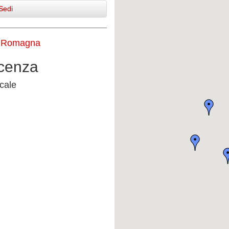
Sedi
a Romagna
acenza
cale