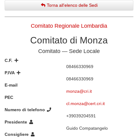
Torna all'elenco delle Sedi
Comitato Regionale Lombardia
Comitato di Monza
Comitato — Sede Locale
C.F.
08466330969
P.IVA
08466330969
E-mail
monza@cri.it
PEC
cl.monza@cert.cri.it
Numero di telefono
+39039204591
Presidente
Guido Compatangelo
Consigliere