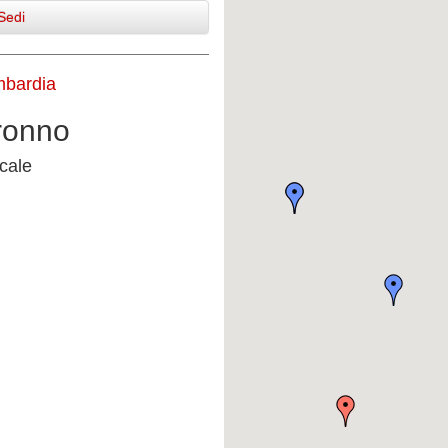
Sedi
mbardia
ronno
cale