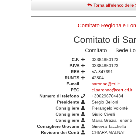
Torna all'elenco delle 
Comitato Regionale Lo
Comitato di Sa
Comitato — Sede Lo
C.F.
03384850123
P.IVA
03384850123
REA
VA-347691
RUNTS
42804
E-mail
saronno@cri.it
PEC
cl.saronno@cert.cri.it
Numero di telefono
+390296704434
Presidente
Sergio Belloni
Consigliere
Pierangelo Volontè
Consigliere
Giulio Civelli
Consigliere
Maria Grazia Tenanti
Consigliere Giovane
Ginevra Tacchella
Revisore dei Conti
CHIARA MALNATI