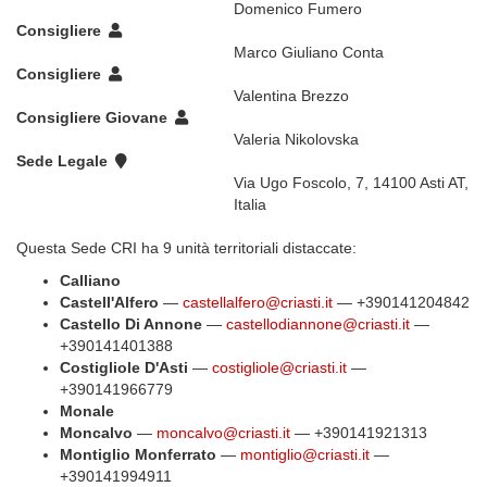
Domenico Fumero
Consigliere
Marco Giuliano Conta
Consigliere
Valentina Brezzo
Consigliere Giovane
Valeria Nikolovska
Sede Legale
Via Ugo Foscolo, 7, 14100 Asti AT,
Italia
Questa Sede CRI ha 9 unità territoriali distaccate:
Calliano
Castell'Alfero
—
castellalfero@criasti.it
— +390141204842
Castello Di Annone
—
castellodiannone@criasti.it
—
+390141401388
Costigliole D'Asti
—
costigliole@criasti.it
—
+390141966779
Monale
Moncalvo
—
moncalvo@criasti.it
— +390141921313
Montiglio Monferrato
—
montiglio@criasti.it
—
+390141994911