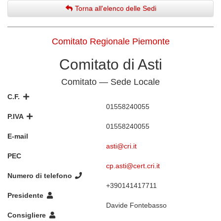
Torna all'elenco delle Sedi
Comitato Regionale Piemonte
Comitato di Asti
Comitato — Sede Locale
C.F.
01558240055
P.IVA
01558240055
E-mail
asti@cri.it
PEC
cp.asti@cert.cri.it
Numero di telefono
+390141417711
Presidente
Davide Fontebasso
Consigliere