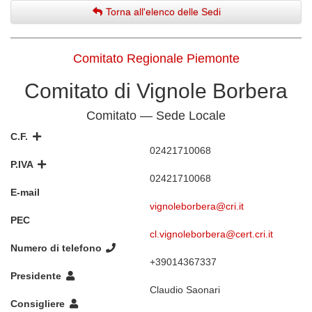
Torna all'elenco delle Sedi
Comitato Regionale Piemonte
Comitato di Vignole Borbera
Comitato — Sede Locale
C.F.
02421710068
P.IVA
02421710068
E-mail
vignoleborbera@cri.it
PEC
cl.vignoleborbera@cert.cri.it
Numero di telefono
+39014367337
Presidente
Claudio Saonari
Consigliere