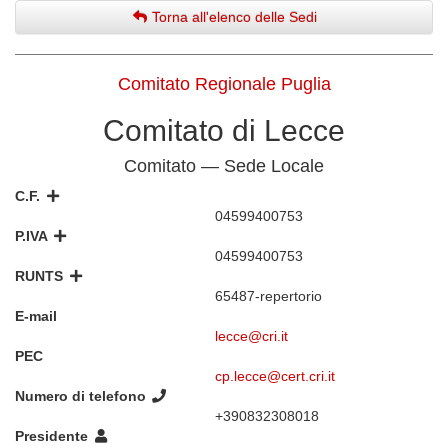
Torna all'elenco delle Sedi
Comitato Regionale Puglia
Comitato di Lecce
Comitato — Sede Locale
C.F.
04599400753
P.IVA
04599400753
RUNTS
65487-repertorio
E-mail
lecce@cri.it
PEC
cp.lecce@cert.cri.it
Numero di telefono
+390832308018
Presidente