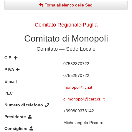
Torna all'elenco delle Sedi
Comitato Regionale Puglia
Comitato di Monopoli
Comitato — Sede Locale
C.F.
07552870722
P.IVA
07552870722
E-mail
monopoli@cri.it
PEC
cl.monopoli@cert.cri.it
Numero di telefono
+390809373142
Presidente
Michelangelo Pisauro
Consigliere