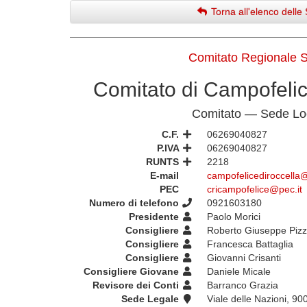
Torna all'elenco delle 
Comitato Regionale Si
Comitato di Campofelic
Comitato — Sede Lo
C.F.
06269040827
P.IVA
06269040827
RUNTS
2218
E-mail
campofelicediroccella@c
PEC
cricampofelice@pec.it
Numero di telefono
0921603180
Presidente
Paolo Morici
Consigliere
Roberto Giuseppe Piz
Consigliere
Francesca Battaglia
Consigliere
Giovanni Crisanti
Consigliere Giovane
Daniele Micale
Revisore dei Conti
Barranco Grazia
Sede Legale
Viale delle Nazioni, 9