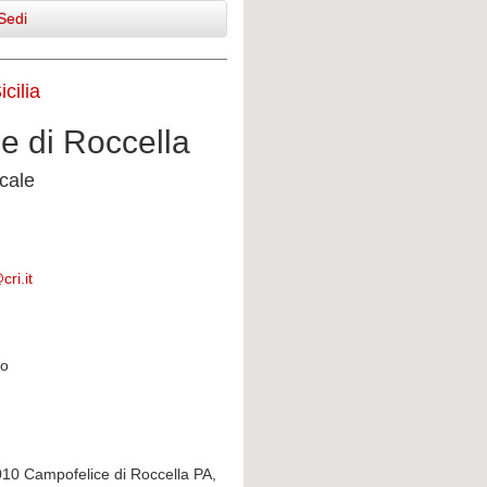
Sedi
cilia
e di Roccella
cale
ri.it
zo
0010 Campofelice di Roccella PA,