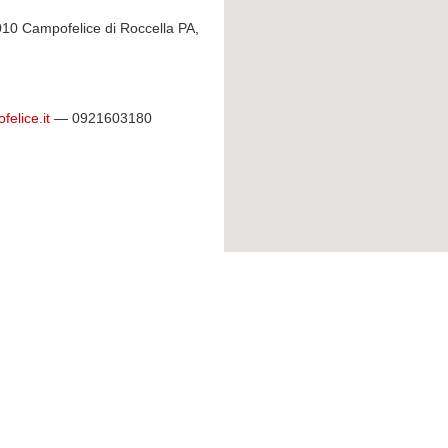
0010 Campofelice di Roccella PA,
elice.it
— 0921603180