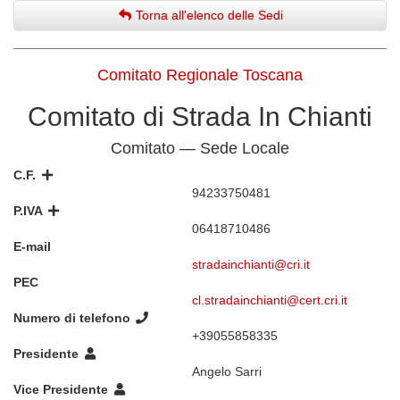
Torna all'elenco delle Sedi
Comitato Regionale Toscana
Comitato di Strada In Chianti
Comitato — Sede Locale
C.F.
94233750481
P.IVA
06418710486
E-mail
stradainchianti@cri.it
PEC
cl.stradainchianti@cert.cri.it
Numero di telefono
+39055858335
Presidente
Angelo Sarri
Vice Presidente