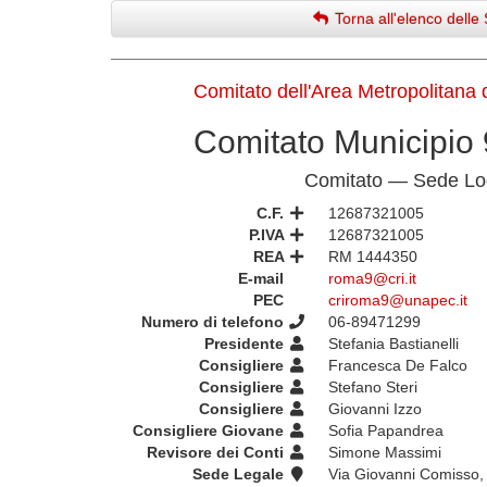
Torna all'elenco delle 
Comitato dell'Area Metropolitana
Comitato Municipio
Comitato — Sede Lo
C.F.
12687321005
P.IVA
12687321005
REA
RM 1444350
E-mail
roma9@cri.it
PEC
criroma9@unapec.it
Numero di telefono
06-89471299
Presidente
Stefania Bastianelli
Consigliere
Francesca De Falco
Consigliere
Stefano Steri
Consigliere
Giovanni Izzo
Consigliere Giovane
Sofia Papandrea
Revisore dei Conti
Simone Massimi
Sede Legale
Via Giovanni Comisso,