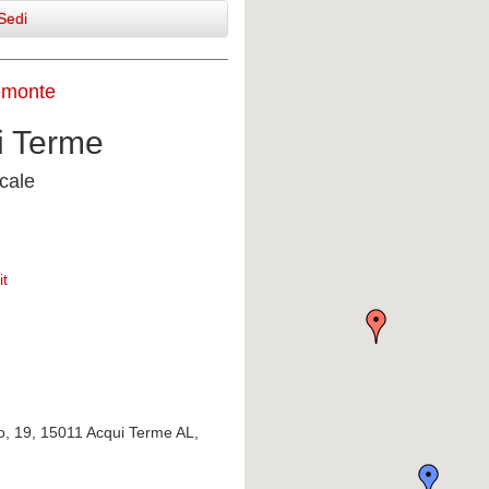
Sedi
emonte
i Terme
cale
it
o, 19, 15011 Acqui Terme AL,