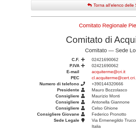
Torna all'elenco delle 
Comitato Regionale Pi
Comitato di Acqu
Comitato — Sede Lo
C.F.
02421690062
P.IVA
02421690062
E-mail
acquiterme@cri.it
PEC
cl.acquiterme@cert.cri.
Numero di telefono
+390144320666
Presidente
Mauro Bozzolasco
Consigliere
Maurizio Monti
Consigliere
Antonella Giannone
Consigliere
Celso Ghione
Consigliere Giovane
Federico Pronotto
Sede Legale
Via Ermenegildo Trucc
Italia