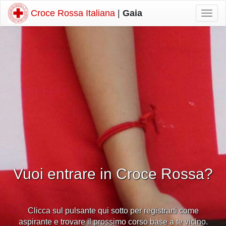
Croce Rossa Italiana
|
Gaia
Mostr
navig
Vuoi entrare in Croce Rossa?
Clicca sul pulsante qui sotto per registrarti come
aspirante e trovare il prossimo corso base a te vicino.