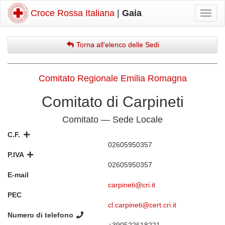
Croce Rossa Italiana
|
Gaia
Mostr
navig
Torna all'elenco delle Sedi
Comitato Regionale Emilia Romagna
Comitato di Carpineti
Comitato — Sede Locale
C.F.
02605950357
P.IVA
02605950357
E-mail
carpineti@cri.it
PEC
cl.carpineti@cert.cri.it
Numero di telefono