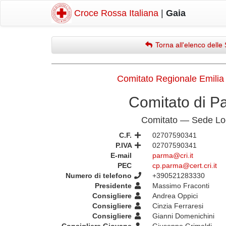
Croce Rossa Italiana
|
Gaia
Torna all'elenco delle 
Comitato Regionale Emili
Comitato di P
Comitato — Sede Lo
C.F.
02707590341
P.IVA
02707590341
E-mail
parma@cri.it
PEC
cp.parma@cert.cri.it
Numero di telefono
+390521283330
Presidente
Massimo Fraconti
Consigliere
Andrea Oppici
Consigliere
Cinzia Ferraresi
Consigliere
Gianni Domenichini