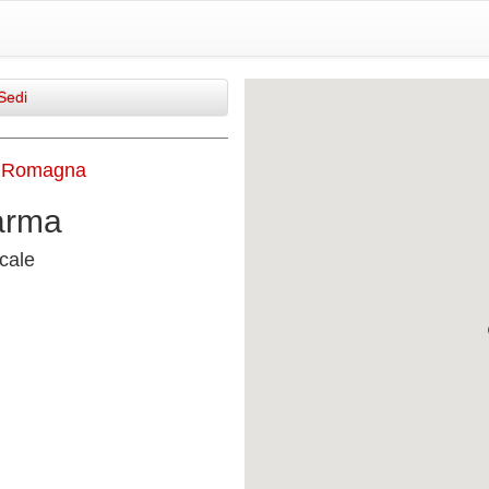
Sedi
a Romagna
arma
cale