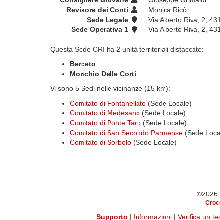
Consigliere Giovane
Giuseppe Grimaldi
Revisore dei Conti
Monica Ricò
Sede Legale
Via Alberto Riva, 2, 43
Sede Operativa 1
Via Alberto Riva, 2, 43
Questa Sede CRI ha 2 unità territoriali distaccate:
Berceto
Monchio Delle Corti
Vi sono 5 Sedi nelle vicinanze (15 km):
Comitato di Fontanellato
(Sede Locale)
Comitato di Medesano
(Sede Locale)
Comitato di Ponte Taro
(Sede Locale)
Comitato di San Secondo Parmense
(Sede Loca
Comitato di Sorbolo
(Sede Locale)
©2026
Croce
Supporto
|
Informazioni
|
Verifica un t