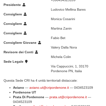
+390434523109
Presidente
Ludovico Mellina Bares
Consigliere
Monica Cosarini
Consigliere
Martina Zanin
Consigliere
Fabio Bet
Consigliere Giovane
Valery Dalla Nora
Revisore dei Conti
Michela Colin
Sede Legale
Via Cappuccini, 1, 33170
Pordenone PN, Italia
Questa Sede CRI ha 4 unità territoriali distaccate:
Aviano
—
aviano.ut@cripordenone.it
— 0434523109
Pordenone UT
Prata Di Pordenone
—
prata.ut@cripordenone.it
—
0434523109