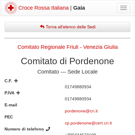
Croce Rossa Italiana
|
Gaia
Mostr
navig
Torna all'elenco delle Sedi
Comitato Regionale Friuli - Venezia Giulia
Comitato di Pordenone
Comitato — Sede Locale
C.F.
01749880934
P.IVA
01749880934
E-mail
pordenone@cri.it
PEC
cp.pordenone@cert.cri.it
Numero di telefono