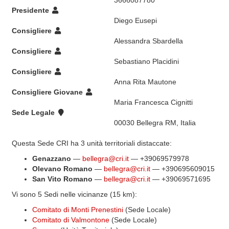
3666087780
Presidente
Diego Eusepi
Consigliere
Alessandra Sbardella
Consigliere
Sebastiano Placidini
Consigliere
Anna Rita Mautone
Consigliere Giovane
Maria Francesca Cignitti
Sede Legale
00030 Bellegra RM, Italia
Questa Sede CRI ha 3 unità territoriali distaccate:
Genazzano
—
bellegra@cri.it
— +39069579978
Olevano Romano
—
bellegra@cri.it
— +390695609015
San Vito Romano
—
bellegra@cri.it
— +39069571695
Vi sono 5 Sedi nelle vicinanze (15 km):
Comitato di Monti Prenestini
(Sede Locale)
Comitato di Valmontone
(Sede Locale)