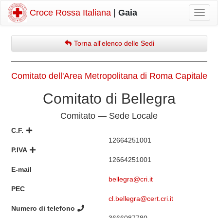
Croce Rossa Italiana
|
Gaia
Mostr
navig
Torna all'elenco delle Sedi
Comitato dell'Area Metropolitana di Roma Capitale
Comitato di Bellegra
Comitato — Sede Locale
C.F.
12664251001
P.IVA
12664251001
E-mail
bellegra@cri.it
PEC
cl.bellegra@cert.cri.it
Numero di telefono