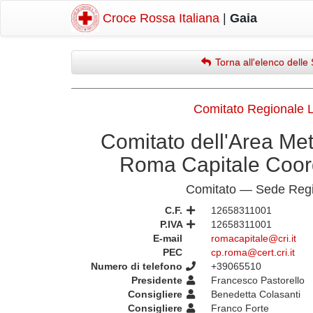
Croce Rossa Italiana
|
Gaia
Torna all'elenco delle 
Comitato Regionale 
Comitato dell'Area Met
Roma Capitale Coo
Comitato — Sede Regi
C.F.
12658311001
P.IVA
12658311001
E-mail
romacapitale@cri.it
PEC
cp.roma@cert.cri.it
Numero di telefono
+39065510
Presidente
Francesco Pastorello
Consigliere
Benedetta Colasanti
Consigliere
Franco Forte