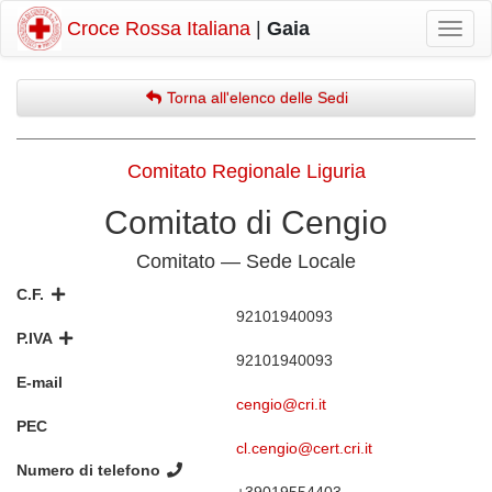
Croce Rossa Italiana
|
Gaia
Mostr
navig
Torna all'elenco delle Sedi
Comitato Regionale Liguria
Comitato di Cengio
Comitato — Sede Locale
C.F.
92101940093
P.IVA
92101940093
E-mail
cengio@cri.it
PEC
cl.cengio@cert.cri.it
Numero di telefono