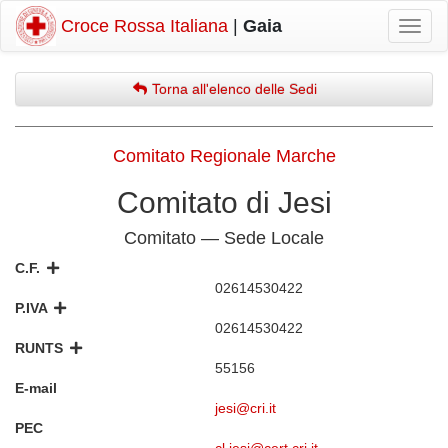
Croce Rossa Italiana
|
Gaia
Mostr
navig
Torna all'elenco delle Sedi
Comitato Regionale Marche
Comitato di Jesi
Comitato — Sede Locale
C.F.
02614530422
P.IVA
02614530422
RUNTS
55156
E-mail
jesi@cri.it
PEC