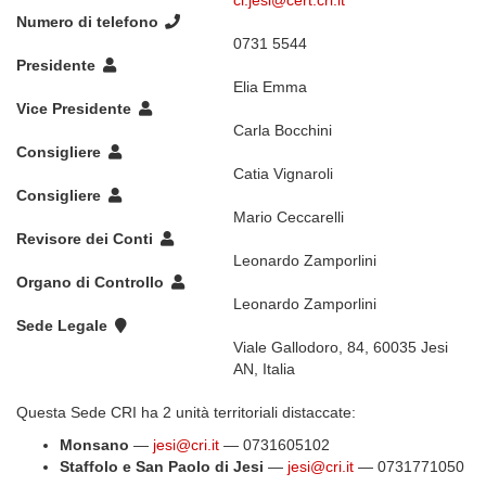
cl.jesi@cert.cri.it
Numero di telefono
0731 5544
Presidente
Elia Emma
Vice Presidente
Carla Bocchini
Consigliere
Catia Vignaroli
Consigliere
Mario Ceccarelli
Revisore dei Conti
Leonardo Zamporlini
Organo di Controllo
Leonardo Zamporlini
Sede Legale
Viale Gallodoro, 84, 60035 Jesi
AN, Italia
Questa Sede CRI ha 2 unità territoriali distaccate:
Monsano
—
jesi@cri.it
— 0731605102
Staffolo e San Paolo di Jesi
—
jesi@cri.it
— 0731771050