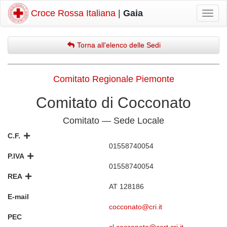
Croce Rossa Italiana
|
Gaia
Mostr
navig
Torna all'elenco delle Sedi
Comitato Regionale Piemonte
Comitato di Cocconato
Comitato — Sede Locale
C.F.
01558740054
P.IVA
01558740054
REA
AT 128186
E-mail
cocconato@cri.it
PEC