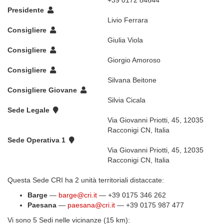
+39 0172 84644
Presidente
Livio Ferrara
Consigliere
Giulia Viola
Consigliere
Giorgio Amoroso
Consigliere
Silvana Beitone
Consigliere Giovane
Silvia Cicala
Sede Legale
Via Giovanni Priotti, 45, 12035
Racconigi CN, Italia
Sede Operativa 1
Via Giovanni Priotti, 45, 12035
Racconigi CN, Italia
Questa Sede CRI ha 2 unità territoriali distaccate:
Barge
—
barge@cri.it
— +39 0175 346 262
Paesana
—
paesana@cri.it
— +39 0175 987 477
Vi sono 5 Sedi nelle vicinanze (15 km):