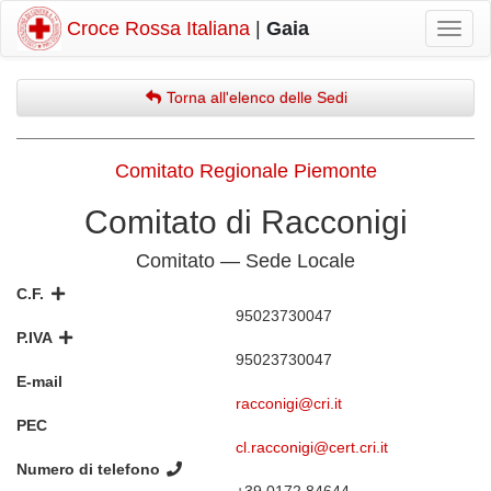
Croce Rossa Italiana
|
Gaia
Mostr
navig
Torna all'elenco delle Sedi
Comitato Regionale Piemonte
Comitato di Racconigi
Comitato — Sede Locale
C.F.
95023730047
P.IVA
95023730047
E-mail
racconigi@cri.it
PEC
cl.racconigi@cert.cri.it
Numero di telefono