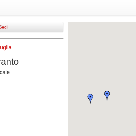
Sedi
uglia
ranto
cale