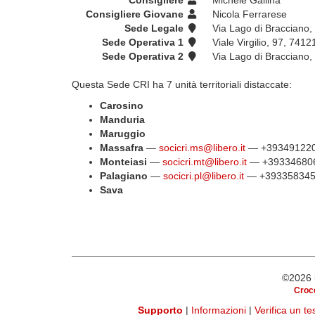
Consigliere
Michele Gallina
Consigliere Giovane
Nicola Ferrarese
Sede Legale
Via Lago di Bracciano, 
Sede Operativa 1
Viale Virgilio, 97, 7412
Sede Operativa 2
Via Lago di Bracciano, 
Questa Sede CRI ha 7 unità territoriali distaccate:
Carosino
Manduria
Maruggio
Massafra
—
socicri.ms@libero.it
— +39349122
Monteiasi
—
socicri.mt@libero.it
— +39334680
Palagiano
—
socicri.pl@libero.it
— +393358345
Sava
©2026
Croce
Supporto
|
Informazioni
|
Verifica un t