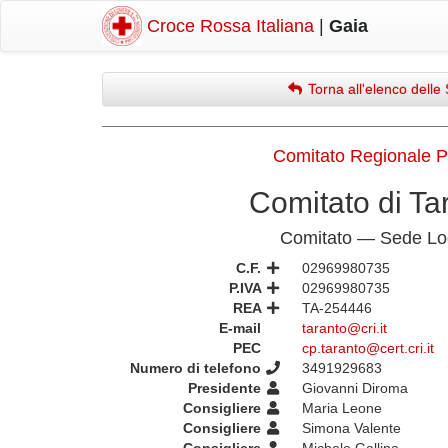
Croce Rossa Italiana
|
Gaia
Torna all'elenco delle 
Comitato Regionale P
Comitato di Ta
Comitato — Sede Lo
C.F.
02969980735
P.IVA
02969980735
REA
TA-254446
E-mail
taranto@cri.it
PEC
cp.taranto@cert.cri.it
Numero di telefono
3491929683
Presidente
Giovanni Diroma
Consigliere
Maria Leone
Consigliere
Simona Valente