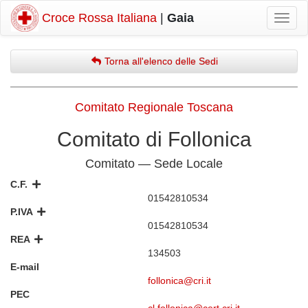
Croce Rossa Italiana
|
Gaia
Mostr
navig
Torna all'elenco delle Sedi
Comitato Regionale Toscana
Comitato di Follonica
Comitato — Sede Locale
C.F.
01542810534
P.IVA
01542810534
REA
134503
E-mail
follonica@cri.it
PEC