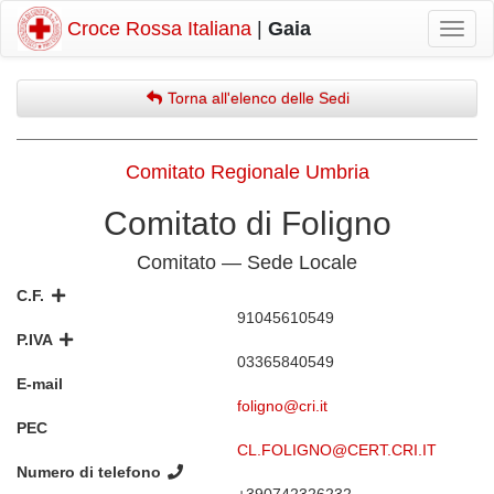
Croce Rossa Italiana
|
Gaia
Mostr
navig
Torna all'elenco delle Sedi
Comitato Regionale Umbria
Comitato di Foligno
Comitato — Sede Locale
C.F.
91045610549
P.IVA
03365840549
E-mail
foligno@cri.it
PEC
CL.FOLIGNO@CERT.CRI.IT
Numero di telefono