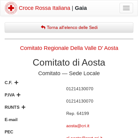
Croce Rossa Italiana
|
Gaia
Mostr
navig
Torna all'elenco delle Sedi
Comitato Regionale Della Valle D' Aosta
Comitato di Aosta
Comitato — Sede Locale
C.F.
01214130070
P.IVA
01214130070
RUNTS
Rep. 64199
E-mail
aosta@cri.it
PEC