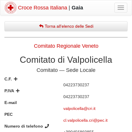
Croce Rossa Italiana
|
Gaia
Mostr
navig
Torna all'elenco delle Sedi
Comitato Regionale Veneto
Comitato di Valpolicella
Comitato — Sede Locale
C.F.
04223730237
P.IVA
04223730237
E-mail
valpolicella@cri.it
PEC
cl.valpolicella.cri@pec.it
Numero di telefono