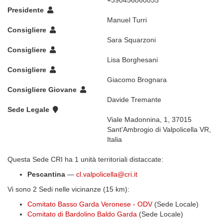
+390456860855
Presidente
Manuel Turri
Consigliere
Sara Squarzoni
Consigliere
Lisa Borghesani
Consigliere
Giacomo Brognara
Consigliere Giovane
Davide Tremante
Sede Legale
Viale Madonnina, 1, 37015
Sant'Ambrogio di Valpolicella VR,
Italia
Questa Sede CRI ha 1 unità territoriali distaccate:
Pescantina
—
cl.valpolicella@cri.it
Vi sono 2 Sedi nelle vicinanze (15 km):
Comitato Basso Garda Veronese - ODV
(Sede Locale)
Comitato di Bardolino Baldo Garda
(Sede Locale)