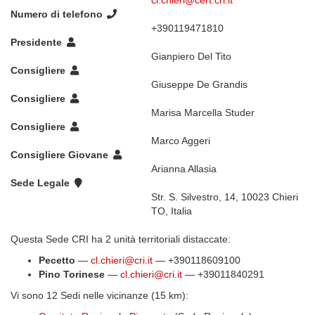
cl.chieri@cert.cri.it
Numero di telefono
+390119471810
Presidente
Gianpiero Del Tito
Consigliere
Giuseppe De Grandis
Consigliere
Marisa Marcella Studer
Consigliere
Marco Aggeri
Consigliere Giovane
Arianna Allasia
Sede Legale
Str. S. Silvestro, 14, 10023 Chieri
TO, Italia
Questa Sede CRI ha 2 unità territoriali distaccate:
Pecetto
—
cl.chieri@cri.it
— +390118609100
Pino Torinese
—
cl.chieri@cri.it
— +39011840291
Vi sono 12 Sedi nelle vicinanze (15 km):