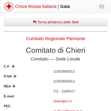
Croce Rossa Italiana
|
Gaia
Mostr
navig
Torna all'elenco delle Sedi
Comitato Regionale Piemonte
Comitato di Chieri
Comitato — Sede Locale
C.F.
11053660012
P.IVA
11053660012
REA
TO - 1185417
E-mail
chieri@cri.it
PEC