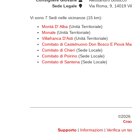
Consigliere Giovane
Alessandro Bosticco
Sede Legale
Via Roma, 9, 14019 Vill
Vi sono 7 Sedi nelle vicinanze (15 km):
Montà D' Alba
(Unità Territoriale)
Monale
(Unità Territoriale)
Villafranca D'Asti
(Unità Territoriale)
Comitato di Castelnuovo Don Bosco E Piovà Ma
Comitato di Chieri
(Sede Locale)
Comitato di Poirino
(Sede Locale)
Comitato di Santena
(Sede Locale)
©2026
Croce
Supporto
|
Informazioni
|
Verifica un t