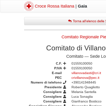
Croce Rossa Italiana
|
Gaia
Torna all'elenco delle 
Comitato Regionale Pi
Comitato di Villano
Comitato — Sede Lo
C.F.
01559100050
P.IVA
01559100050
E-mail
villanovadasti@cri.it
PEC
crivillanova@pec.it
Numero di telefono
+390141948445
Presidente
Roberto Quagliotto
Consigliere
Melania Santella
Consigliere
Luca Sonaglia
Consigliere
Gianfranco Bosticco