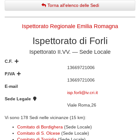
Torna all'elenco delle Sedi
Ispettorato Regionale Emilia Romagna
Ispettorato di Forli
Ispettorato II.VV. — Sede Locale
C.F.
13669721006
P.IVA
13669721006
E-mail
isp.forli@iv.cri.it
Sede Legale
Viale Roma,26
Vi sono 178 Sedi nelle vicinanze (15 km):
Comitato di Bordighera
(Sede Locale)
Comitato di S. Olcese
(Sede Locale)
Comitato di Torriglia
(Sede Locale)