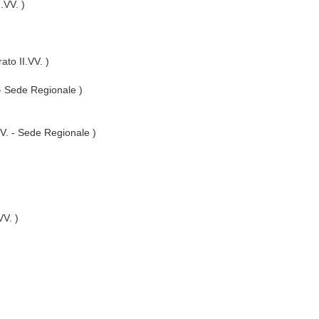
I.VV. )
ato II.VV. )
 - Sede Regionale )
VV. - Sede Regionale )
VV. )