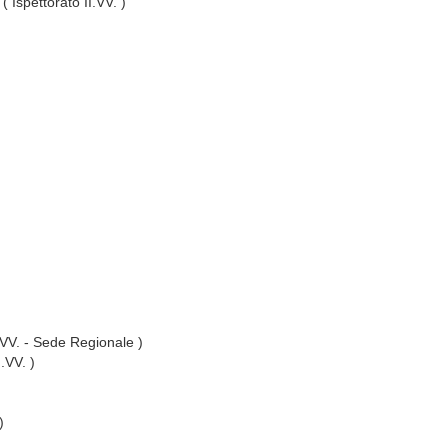
( Ispettorato II.VV. )
I.VV. - Sede Regionale )
I.VV. )
)