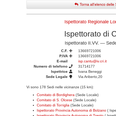
Torna all'elenco delle 
Ispettorato Regionale L
Ispettorato di 
Ispettorato II.VV. — Sed
C.F.
13669721006
P.IVA
13669721006
E-mail
isp.cantu@iv.cri.it
Numero di telefono
31714177
Ispettrice
Ivana Beneggi
Sede Legale
Via Ariberto,20
Vi sono 178 Sedi nelle vicinanze (15 km):
Comitato di Bordighera
(Sede Locale)
Comitato di S. Olcese
(Sede Locale)
Comitato di Torriglia
(Sede Locale)
Ispettorato Provincia Autonoma di Bolzano
( Ispe
Ispettorato Provincia Autonoma di Trento
( Ispet