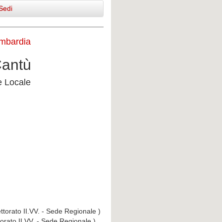
Sedi
ombardia
Cantù
e Locale
ttorato II.VV. - Sede Regionale )
torato II.VV. - Sede Regionale )