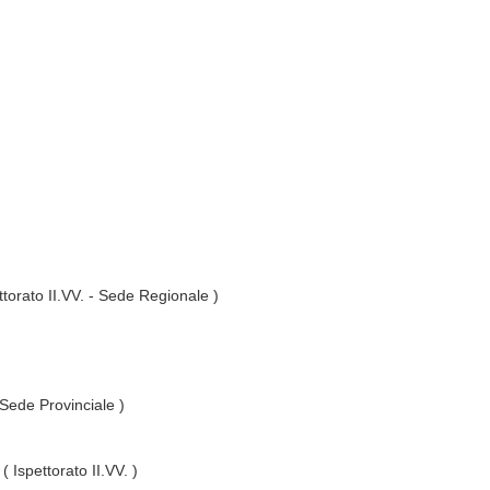
ttorato II.VV. - Sede Regionale )
 Sede Provinciale )
( Ispettorato II.VV. )