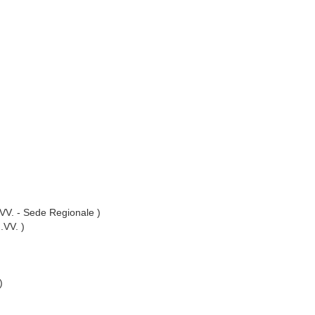
I.VV. - Sede Regionale )
I.VV. )
)