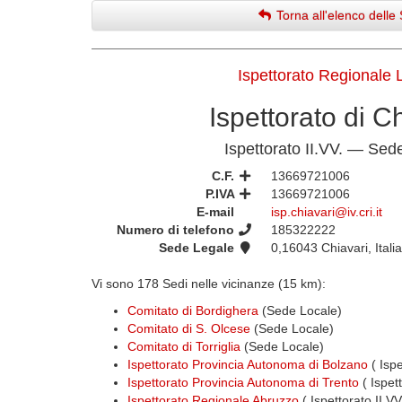
Torna all'elenco delle 
Ispettorato Regionale L
Ispettorato di C
Ispettorato II.VV. — Sed
C.F.
13669721006
P.IVA
13669721006
E-mail
isp.chiavari@iv.cri.it
Numero di telefono
185322222
Sede Legale
0,16043 Chiavari, Italia
Vi sono 178 Sedi nelle vicinanze (15 km):
Comitato di Bordighera
(Sede Locale)
Comitato di S. Olcese
(Sede Locale)
Comitato di Torriglia
(Sede Locale)
Ispettorato Provincia Autonoma di Bolzano
( Ispe
Ispettorato Provincia Autonoma di Trento
( Ispet
Ispettorato Regionale Abruzzo
( Ispettorato II.V