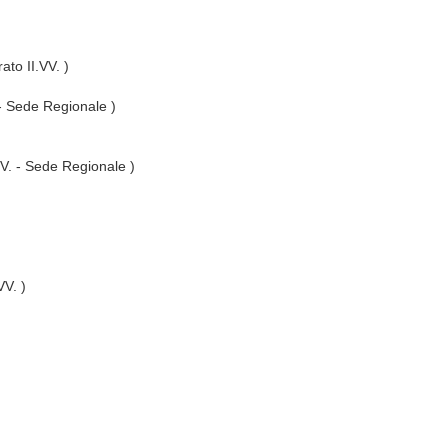
ato II.VV. )
 - Sede Regionale )
VV. - Sede Regionale )
VV. )