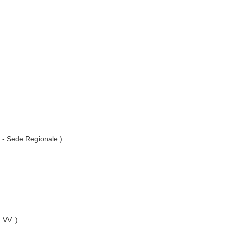
. - Sede Regionale )
I.VV. )