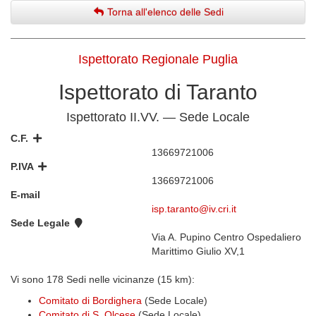
Torna all'elenco delle Sedi
Ispettorato Regionale Puglia
Ispettorato di Taranto
Ispettorato II.VV. — Sede Locale
C.F.
13669721006
P.IVA
13669721006
E-mail
isp.taranto@iv.cri.it
Sede Legale
Via A. Pupino Centro Ospedaliero
Marittimo Giulio XV,1
Vi sono 178 Sedi nelle vicinanze (15 km):
Comitato di Bordighera
(Sede Locale)
Comitato di S. Olcese
(Sede Locale)