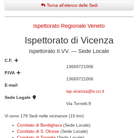
Torna all'elenco delle Sedi
Ispettorato Regionale Veneto
Ispettorato di Vicenza
Ispettorato II.VV. — Sede Locale
C.F.
13669721006
P.IVA
13669721006
E-mail
isp.vicenza@iv.cri.it
Sede Legale
Via Torretti,9
Vi sono 178 Sedi nelle vicinanze (15 km):
Comitato di Bordighera
(Sede Locale)
Comitato di S. Olcese
(Sede Locale)
Comitato di Torriglia
(Sede Locale)