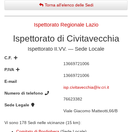
Torna all'elenco delle Sedi
Ispettorato Regionale Lazio
Ispettorato di Civitavecchia
Ispettorato II.VV. — Sede Locale
C.F.
13669721006
P.IVA
13669721006
E-mail
isp.civitavecchia@iv.cri.it
Numero di telefono
76623382
Sede Legale
Viale Giacomo Matteotti,66/B
Vi sono 178 Sedi nelle vicinanze (15 km):
Comitato di Bordighera
(Sede Locale)