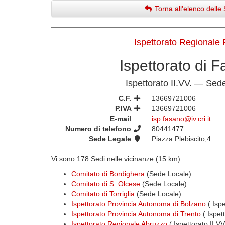
Torna all'elenco delle 
Ispettorato Regionale 
Ispettorato di 
Ispettorato II.VV. — Sed
C.F.
13669721006
P.IVA
13669721006
E-mail
isp.fasano@iv.cri.it
Numero di telefono
80441477
Sede Legale
Piazza Plebiscito,4
Vi sono 178 Sedi nelle vicinanze (15 km):
Comitato di Bordighera
(Sede Locale)
Comitato di S. Olcese
(Sede Locale)
Comitato di Torriglia
(Sede Locale)
Ispettorato Provincia Autonoma di Bolzano
( Ispe
Ispettorato Provincia Autonoma di Trento
( Ispet
Ispettorato Regionale Abruzzo
( Ispettorato II.V