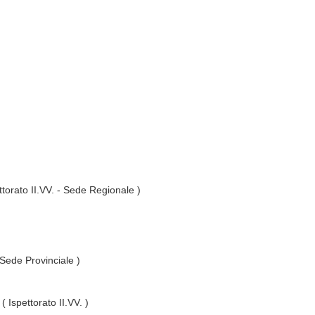
ttorato II.VV. - Sede Regionale )
 Sede Provinciale )
( Ispettorato II.VV. )