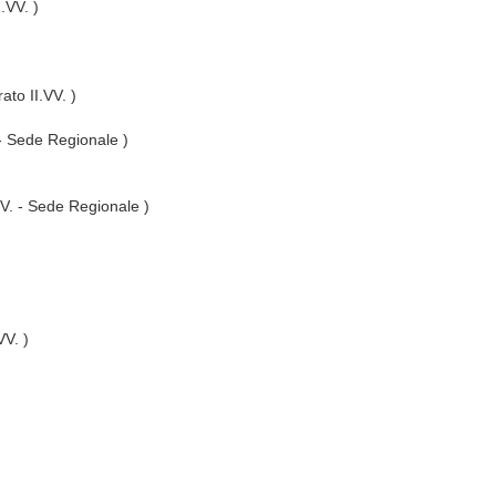
I.VV. )
ato II.VV. )
 - Sede Regionale )
VV. - Sede Regionale )
VV. )