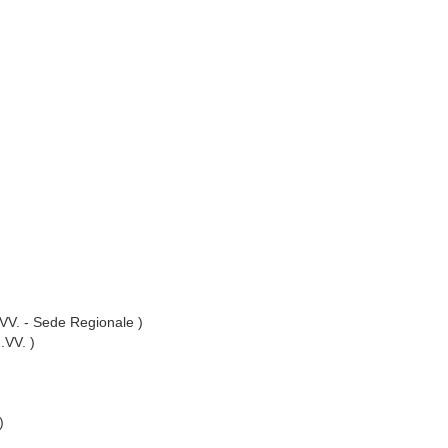
I.VV. - Sede Regionale )
I.VV. )
)