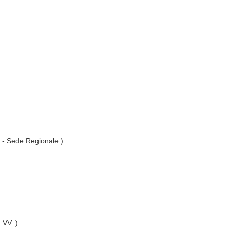
. - Sede Regionale )
I.VV. )