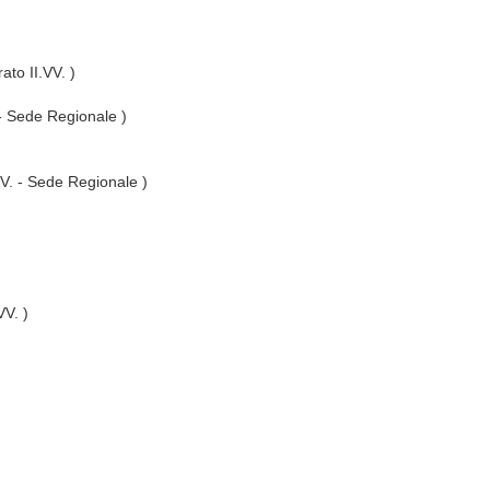
ato II.VV. )
 - Sede Regionale )
VV. - Sede Regionale )
VV. )