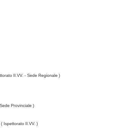
ttorato II.VV. - Sede Regionale )
 Sede Provinciale )
( Ispettorato II.VV. )