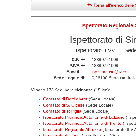
Torna all'elenco delle 
Ispettorato Regionale S
Ispettorato di S
Ispettorato II.VV. — Sed
C.F.
13669721006
P.IVA
13669721006
E-mail
isp.siracusa@iv.cri.it
Sede Legale
0,96100 Siracusa, Itali
Vi sono 178 Sedi nelle vicinanze (15 km):
Comitato di Bordighera
(Sede Locale)
Comitato di S. Olcese
(Sede Locale)
Comitato di Torriglia
(Sede Locale)
Ispettorato Provincia Autonoma di Bolzano
( Ispe
Ispettorato Provincia Autonoma di Trento
( Ispet
Ispettorato Regionale Abruzzo
( Ispettorato II.V
Ispettorato di Chieti
( Ispettorato II.VV. )