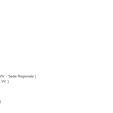
I.VV. - Sede Regionale )
I.VV. )
)