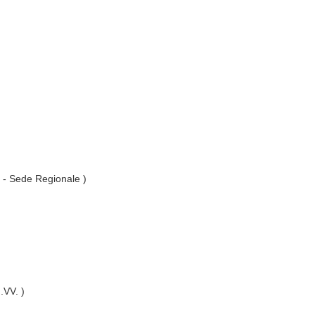
. - Sede Regionale )
I.VV. )