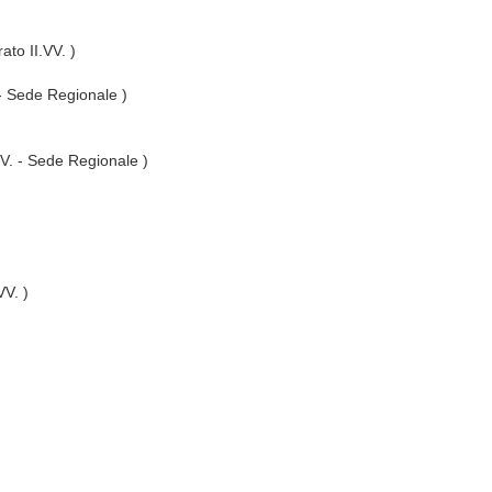
ato II.VV. )
 - Sede Regionale )
VV. - Sede Regionale )
VV. )