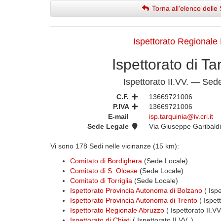
Torna all'elenco delle 
Ispettorato Regionale
Ispettorato di Ta
Ispettorato II.VV. — Sed
C.F.
13669721006
P.IVA
13669721006
E-mail
isp.tarquinia@iv.cri.it
Sede Legale
Via Giuseppe Garibald
Vi sono 178 Sedi nelle vicinanze (15 km):
Comitato di Bordighera
(Sede Locale)
Comitato di S. Olcese
(Sede Locale)
Comitato di Torriglia
(Sede Locale)
Ispettorato Provincia Autonoma di Bolzano
( Ispe
Ispettorato Provincia Autonoma di Trento
( Ispet
Ispettorato Regionale Abruzzo
( Ispettorato II.V
Ispettorato di Chieti
( Ispettorato II.VV. )