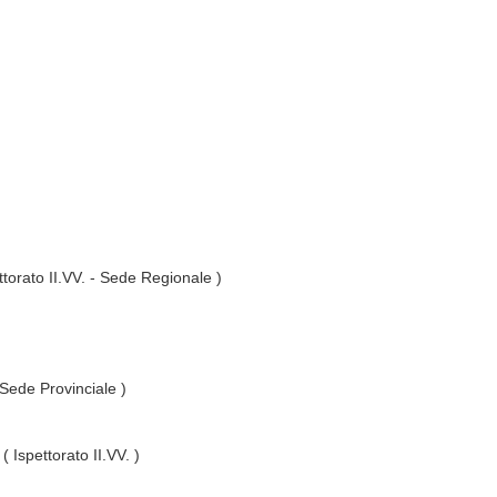
ttorato II.VV. - Sede Regionale )
 Sede Provinciale )
( Ispettorato II.VV. )