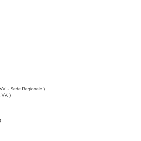
I.VV. - Sede Regionale )
I.VV. )
)