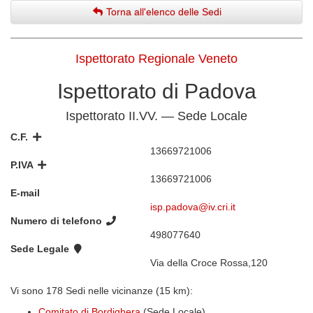
Torna all'elenco delle Sedi
Ispettorato Regionale Veneto
Ispettorato di Padova
Ispettorato II.VV. — Sede Locale
C.F.
13669721006
P.IVA
13669721006
E-mail
isp.padova@iv.cri.it
Numero di telefono
498077640
Sede Legale
Via della Croce Rossa,120
Vi sono 178 Sedi nelle vicinanze (15 km):
Comitato di Bordighera
(Sede Locale)