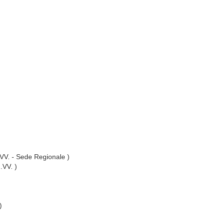
I.VV. - Sede Regionale )
I.VV. )
)