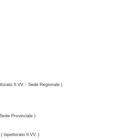
ttorato II.VV. - Sede Regionale )
 Sede Provinciale )
( Ispettorato II.VV. )