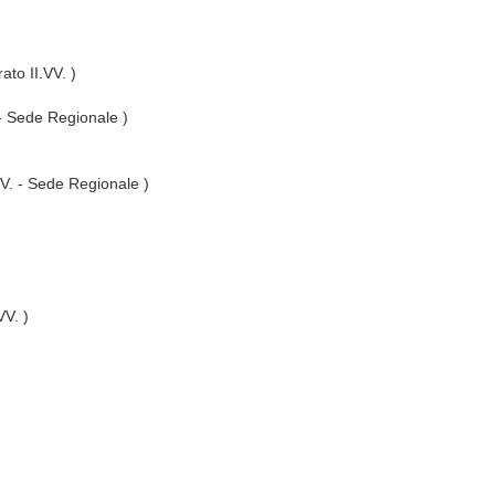
ato II.VV. )
 - Sede Regionale )
VV. - Sede Regionale )
VV. )