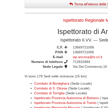
Torna all'elenco delle 
Ispettorato Regionale 
Ispettorato di 
Ispettorato II.VV. — Sed
C.F.
13669721006
P.IVA
13669721006
E-mail
isp.ancona@iv.cri.it
Numero di telefono
712810484
Sede Legale
Via Del Commercio,10
Vi sono 178 Sedi nelle vicinanze (15 km):
Comitato di Bordighera
(Sede Locale)
Comitato di S. Olcese
(Sede Locale)
Comitato di Torriglia
(Sede Locale)
Ispettorato Provincia Autonoma di Bolzano
( Ispe
Ispettorato Provincia Autonoma di Trento
( Ispet
Ispettorato Regionale Abruzzo
( Ispettorato II.V