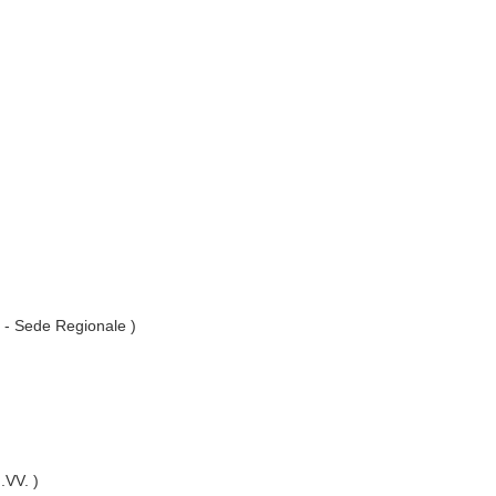
. - Sede Regionale )
I.VV. )