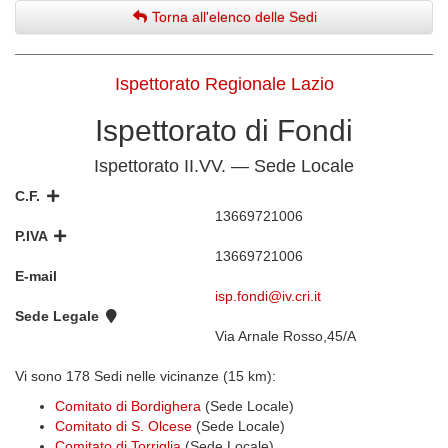
Torna all'elenco delle Sedi
Ispettorato Regionale Lazio
Ispettorato di Fondi
Ispettorato II.VV. — Sede Locale
C.F.
13669721006
P.IVA
13669721006
E-mail
isp.fondi@iv.cri.it
Sede Legale
Via Arnale Rosso,45/A
Vi sono 178 Sedi nelle vicinanze (15 km):
Comitato di Bordighera
(Sede Locale)
Comitato di S. Olcese
(Sede Locale)
Comitato di Torriglia
(Sede Locale)