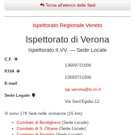
Torna all'elenco delle Sedi
Ispettorato Regionale Veneto
Ispettorato di Verona
Ispettorato II.VV. — Sede Locale
C.F.
13669721006
P.IVA
13669721006
E-mail
isp.verona@iv.cri.it
Sede Legale
Via Sant'Egidio,12
Vi sono 178 Sedi nelle vicinanze (15 km):
Comitato di Bordighera
(Sede Locale)
Comitato di S. Olcese
(Sede Locale)
Comitato di Torriglia
(Sede Locale)