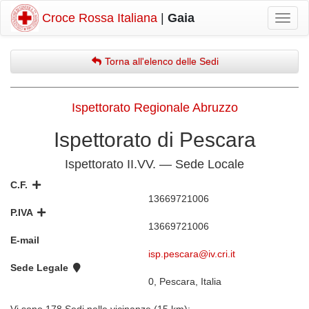
Croce Rossa Italiana
|
Gaia
Mostr
navig
Torna all'elenco delle Sedi
Ispettorato Regionale Abruzzo
Ispettorato di Pescara
Ispettorato II.VV. — Sede Locale
C.F.
13669721006
P.IVA
13669721006
E-mail
isp.pescara@iv.cri.it
Sede Legale
0, Pescara, Italia