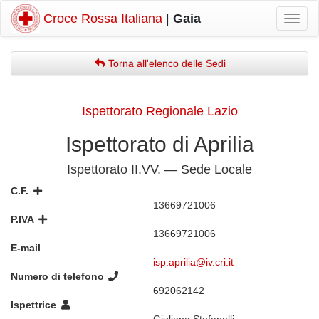
Croce Rossa Italiana
|
Gaia
Mostr
navig
Torna all'elenco delle Sedi
Ispettorato Regionale Lazio
Ispettorato di Aprilia
Ispettorato II.VV. — Sede Locale
C.F.
13669721006
P.IVA
13669721006
E-mail
isp.aprilia@iv.cri.it
Numero di telefono
692062142
Ispettrice