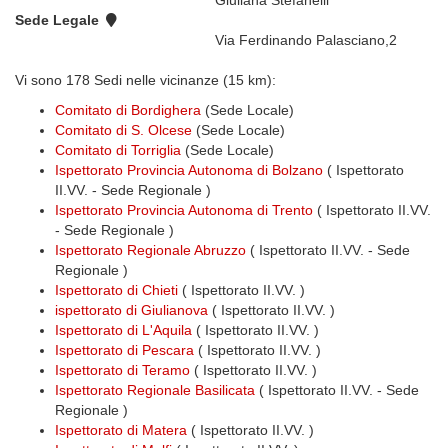
Giuliana Stefanelli
Sede Legale
Via Ferdinando Palasciano,2
Vi sono 178 Sedi nelle vicinanze (15 km):
Comitato di Bordighera
(Sede Locale)
Comitato di S. Olcese
(Sede Locale)
Comitato di Torriglia
(Sede Locale)
Ispettorato Provincia Autonoma di Bolzano
( Ispettorato
II.VV. - Sede Regionale )
Ispettorato Provincia Autonoma di Trento
( Ispettorato II.VV.
- Sede Regionale )
Ispettorato Regionale Abruzzo
( Ispettorato II.VV. - Sede
Regionale )
Ispettorato di Chieti
( Ispettorato II.VV. )
ispettorato di Giulianova
( Ispettorato II.VV. )
Ispettorato di L'Aquila
( Ispettorato II.VV. )
Ispettorato di Pescara
( Ispettorato II.VV. )
Ispettorato di Teramo
( Ispettorato II.VV. )
Ispettorato Regionale Basilicata
( Ispettorato II.VV. - Sede
Regionale )
Ispettorato di Matera
( Ispettorato II.VV. )