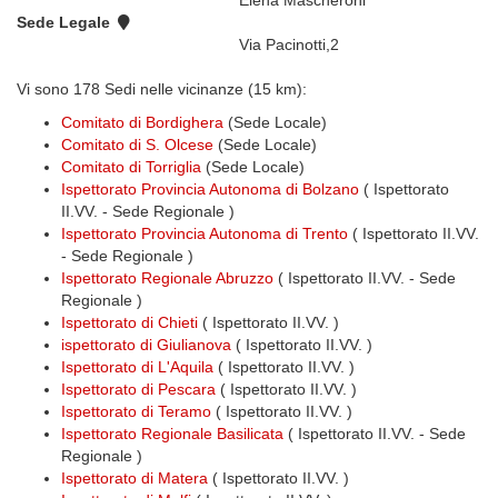
Elena Mascheroni
Sede Legale
Via Pacinotti,2
Vi sono 178 Sedi nelle vicinanze (15 km):
Comitato di Bordighera
(Sede Locale)
Comitato di S. Olcese
(Sede Locale)
Comitato di Torriglia
(Sede Locale)
Ispettorato Provincia Autonoma di Bolzano
( Ispettorato
II.VV. - Sede Regionale )
Ispettorato Provincia Autonoma di Trento
( Ispettorato II.VV.
- Sede Regionale )
Ispettorato Regionale Abruzzo
( Ispettorato II.VV. - Sede
Regionale )
Ispettorato di Chieti
( Ispettorato II.VV. )
ispettorato di Giulianova
( Ispettorato II.VV. )
Ispettorato di L'Aquila
( Ispettorato II.VV. )
Ispettorato di Pescara
( Ispettorato II.VV. )
Ispettorato di Teramo
( Ispettorato II.VV. )
Ispettorato Regionale Basilicata
( Ispettorato II.VV. - Sede
Regionale )
Ispettorato di Matera
( Ispettorato II.VV. )