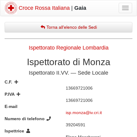
Croce Rossa Italiana
|
Gaia
Mostr
navig
Torna all'elenco delle Sedi
Ispettorato Regionale Lombardia
Ispettorato di Monza
Ispettorato II.VV. — Sede Locale
C.F.
13669721006
P.IVA
13669721006
E-mail
isp.monza@iv.cri.it
Numero di telefono
39204591
Ispettrice