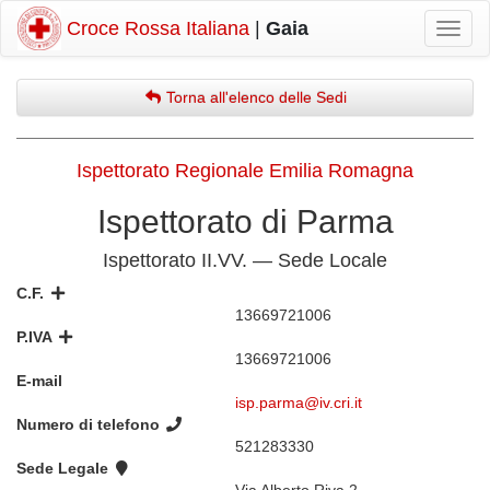
Croce Rossa Italiana
|
Gaia
Mostr
navig
Torna all'elenco delle Sedi
Ispettorato Regionale Emilia Romagna
Ispettorato di Parma
Ispettorato II.VV. — Sede Locale
C.F.
13669721006
P.IVA
13669721006
E-mail
isp.parma@iv.cri.it
Numero di telefono
521283330
Sede Legale