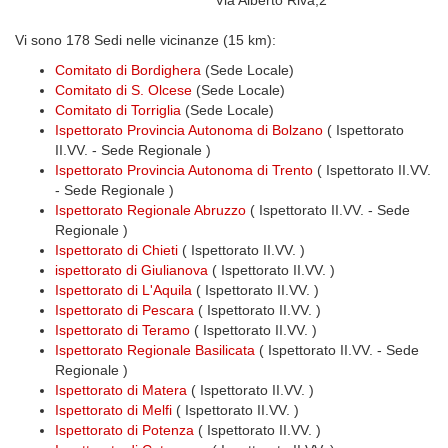
Via Alberto Riva,2
Vi sono 178 Sedi nelle vicinanze (15 km):
Comitato di Bordighera
(Sede Locale)
Comitato di S. Olcese
(Sede Locale)
Comitato di Torriglia
(Sede Locale)
Ispettorato Provincia Autonoma di Bolzano
( Ispettorato
II.VV. - Sede Regionale )
Ispettorato Provincia Autonoma di Trento
( Ispettorato II.VV.
- Sede Regionale )
Ispettorato Regionale Abruzzo
( Ispettorato II.VV. - Sede
Regionale )
Ispettorato di Chieti
( Ispettorato II.VV. )
ispettorato di Giulianova
( Ispettorato II.VV. )
Ispettorato di L'Aquila
( Ispettorato II.VV. )
Ispettorato di Pescara
( Ispettorato II.VV. )
Ispettorato di Teramo
( Ispettorato II.VV. )
Ispettorato Regionale Basilicata
( Ispettorato II.VV. - Sede
Regionale )
Ispettorato di Matera
( Ispettorato II.VV. )
Ispettorato di Melfi
( Ispettorato II.VV. )
Ispettorato di Potenza
( Ispettorato II.VV. )