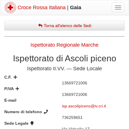
Croce Rossa Italiana
|
Gaia
Mostr
navig
Torna all'elenco delle Sedi
Ispettorato Regionale Marche
Ispettorato di Ascoli piceno
Ispettorato II.VV. — Sede Locale
C.F.
13669721006
P.IVA
13669721006
E-mail
isp.ascolipiceno@iv.cri.it
Numero di telefono
736259651
Sede Legale