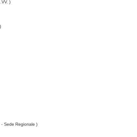
I.VV. )
)
. - Sede Regionale )