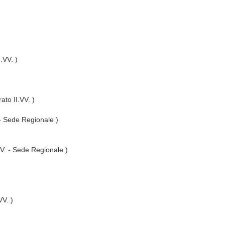
I.VV. )
ato II.VV. )
 - Sede Regionale )
VV. - Sede Regionale )
VV. )