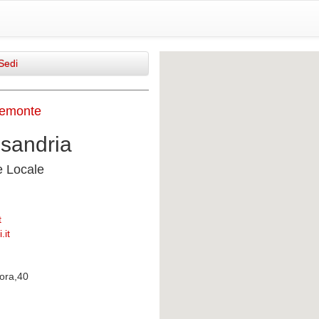
Sedi
iemonte
ssandria
e Locale
t
.it
ora,40