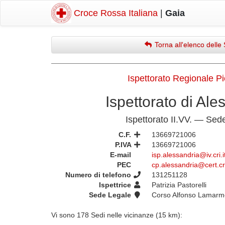
Croce Rossa Italiana
|
Gaia
Torna all'elenco delle 
Ispettorato Regionale P
Ispettorato di Ale
Ispettorato II.VV. — Sed
C.F.
13669721006
P.IVA
13669721006
E-mail
isp.alessandria@iv.cri.i
PEC
cp.alessandria@cert.cri
Numero di telefono
131251128
Ispettrice
Patrizia Pastorelli
Sede Legale
Corso Alfonso Lamarm
Vi sono 178 Sedi nelle vicinanze (15 km):