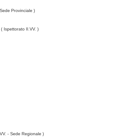
 Sede Provinciale )
( Ispettorato II.VV. )
I.VV. - Sede Regionale )