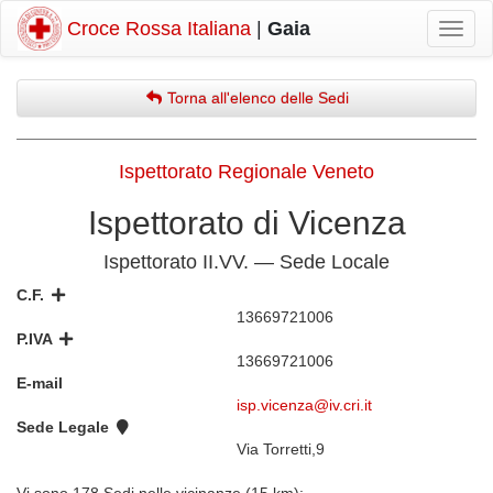
Croce Rossa Italiana
|
Gaia
Mostr
navig
Torna all'elenco delle Sedi
Ispettorato Regionale Veneto
Ispettorato di Vicenza
Ispettorato II.VV. — Sede Locale
C.F.
13669721006
P.IVA
13669721006
E-mail
isp.vicenza@iv.cri.it
Sede Legale
Via Torretti,9