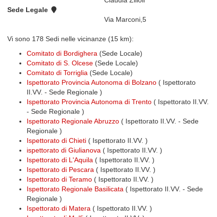
Claudia Zilioli
Sede Legale
Via Marconi,5
Vi sono 178 Sedi nelle vicinanze (15 km):
Comitato di Bordighera
(Sede Locale)
Comitato di S. Olcese
(Sede Locale)
Comitato di Torriglia
(Sede Locale)
Ispettorato Provincia Autonoma di Bolzano
( Ispettorato
II.VV. - Sede Regionale )
Ispettorato Provincia Autonoma di Trento
( Ispettorato II.VV.
- Sede Regionale )
Ispettorato Regionale Abruzzo
( Ispettorato II.VV. - Sede
Regionale )
Ispettorato di Chieti
( Ispettorato II.VV. )
ispettorato di Giulianova
( Ispettorato II.VV. )
Ispettorato di L'Aquila
( Ispettorato II.VV. )
Ispettorato di Pescara
( Ispettorato II.VV. )
Ispettorato di Teramo
( Ispettorato II.VV. )
Ispettorato Regionale Basilicata
( Ispettorato II.VV. - Sede
Regionale )
Ispettorato di Matera
( Ispettorato II.VV. )