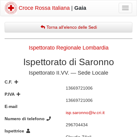
Croce Rossa Italiana
|
Gaia
Mostr
navig
Torna all'elenco delle Sedi
Ispettorato Regionale Lombardia
Ispettorato di Saronno
Ispettorato II.VV. — Sede Locale
C.F.
13669721006
P.IVA
13669721006
E-mail
isp.saronno@iv.cri.it
Numero di telefono
296704434
Ispettrice